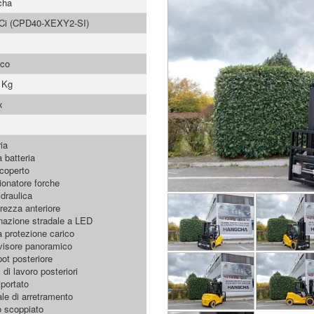
cha
Ci (CPD40-XEXY2-SI)
ico
 Kg
x
ia
 batteria
 coperto
ionatore forche
idraulica
rezza anteriore
inazione stradale a LED
a protezione carico
visore panoramico
pot posteriore
 di lavoro posteriori
iportato
le di arretramento
 scoppiato