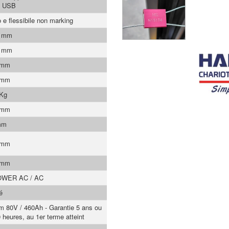
a USB
o e flessibile non marking
0 mm
9 mm
 mm
 mm
 Kg
 mm
mm
 mm
 mm
WER AC / AC
é
um 80V / 460Ah - Garantie 5 ans ou
 heures, au 1er terme atteint