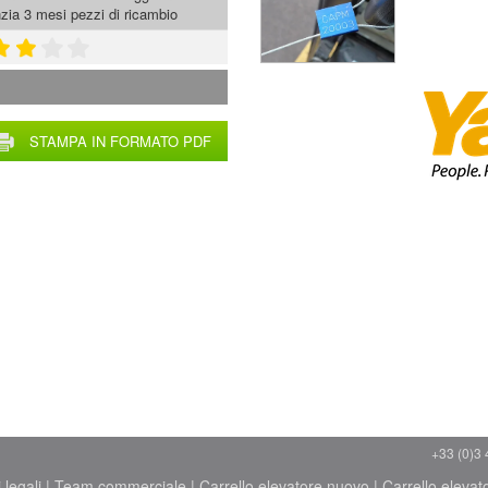
zia 3 mesi pezzi di ricambio
STAMPA IN FORMATO PDF
+33 (0)3 
 legali
|
Team commerciale
|
Carrello elevatore nuovo
|
Carrello elevat