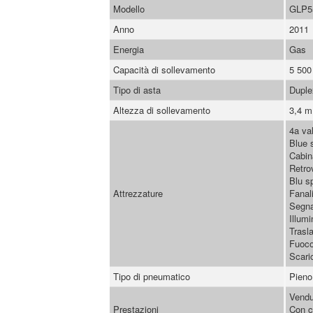
Modello
GLP5
Anno
2011
Energia
Gas
Capacità di sollevamento
5 500
Tipo di asta
Duple
Altezza di sollevamento
3,4 m
4a val
Blue 
Cabin
Retro
Blu s
Attrezzature
Fanali
Segna
Illum
Trasl
Fuoco
Scari
Tipo di pneumatico
Pieno 
Vendu
Prestazioni
Con c