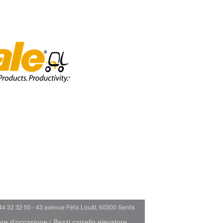
44 32 32 50 - 43 avenue Félix Louât, 60300 Senlis
ore d'occasione
|
Pezzi carrello elevatore