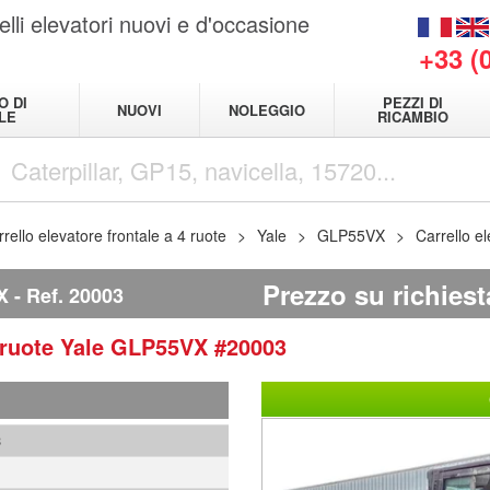
elli elevatori nuovi e d'occasione
+33 (
O DI
PEZZI DI
NUOVI
NOLEGGIO
LE
RICAMBIO
rello elevatore frontale a 4 ruote
Yale
GLP55VX
Carrello e
Prezzo su richiest
X
Ref.
20003
4 ruote
Yale
GLP55VX
#20003
3