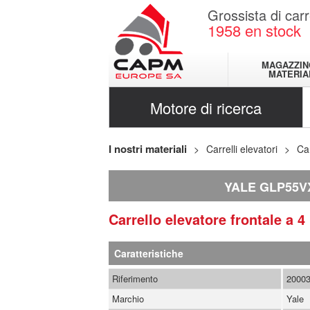
Grossista di carr
1958
en stock
MAGAZZIN
MATERIA
Motore di ricerca
I nostri materiali
Carrelli elevatori
Car
YALE GLP55V
Carrello elevatore frontale a 
Caratteristiche
Riferimento
2000
Marchio
Yale