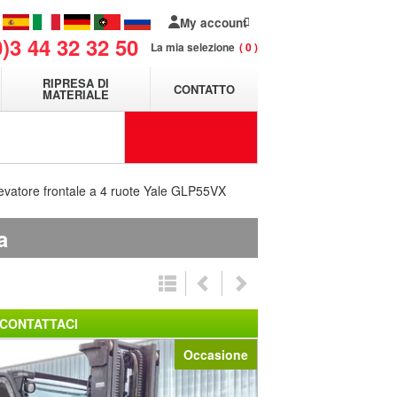
My account
0)3 44 32 32 50
La mia selezione
0
RIPRESA DI
CONTATTO
MATERIALE
levatore frontale a 4 ruote Yale GLP55VX
a
CONTATTACI
Occasione