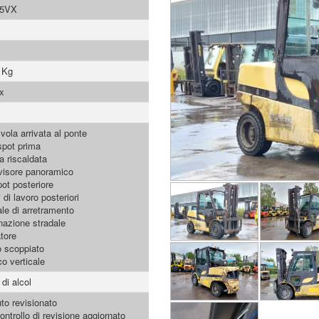
5VX
 Kg
x
vola arrivata al ponte
spot prima
a riscaldata
visore panoramico
pot posteriore
 di lavoro posteriori
le di arretramento
inazione stradale
atore
 scoppiato
co verticale
di alcol
to revisionato
ontrollo di revisione aggiornato