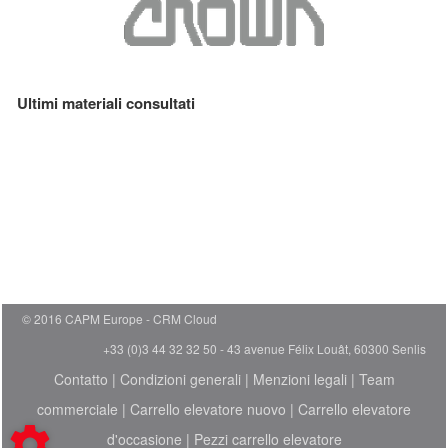
Ultimi materiali consultati
© 2016 CAPM Europe
CRM Cloud
+33 (0)3 44 32 32 50 - 43 avenue Félix Louât, 60300 Senlis
Contatto
|
Condizioni generali
|
Menzioni legali
|
Team
commerciale
|
Carrello elevatore nuovo
|
Carrello elevatore
d'occasione
|
Pezzi carrello elevatore