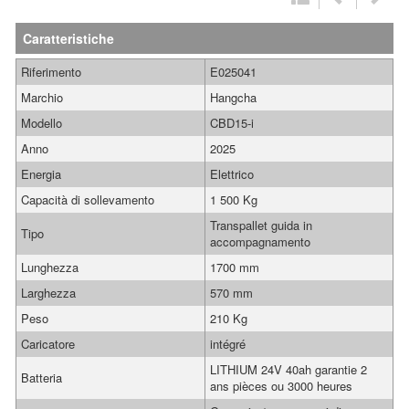
Caratteristiche
Riferimento
E025041
Marchio
Hangcha
Modello
CBD15-i
Anno
2025
Energia
Elettrico
Capacità di sollevamento
1 500 Kg
Transpallet guida in
Tipo
accompagnamento
Lunghezza
1700 mm
Larghezza
570 mm
Peso
210 Kg
Caricatore
intégré
LITHIUM 24V 40ah garantie 2
Batteria
ans pièces ou 3000 heures