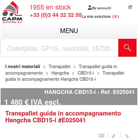
1955
en stock
IT
My account
+33 (0)3 44 32 32 50
La mia selezione
0
MENU
I nostri materiali
Transpallet
Transpallet guida in
accompagnamento
Hangcha
CBD15-i
Transpallet
guida in accompagnamento Hangcha CBD15-i
HANGCHA CBD15-I
Ref.
E025041
1 480
€
IVA escl.
Transpallet guida in accompagnamento
Hangcha
CBD15-i
#E025041