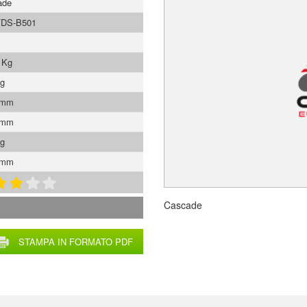
ade
FDS-B501
 Kg
Kg
 mm
 mm
Kg
 mm
Cascade
STAMPA IN FORMATO PDF