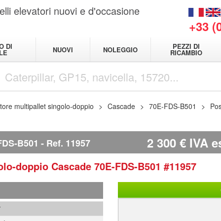
elli elevatori nuovi e d'occasione
+33 (
O DI
PEZZI DI
NUOVI
NOLEGGIO
LE
RICAMBIO
tore multipallet singolo-doppio
Cascade
70E-FDS-B501
Pos
2 300
€
IVA e
FDS-B501
Ref.
11957
golo-doppio
Cascade
70E-FDS-B501
#11957
7