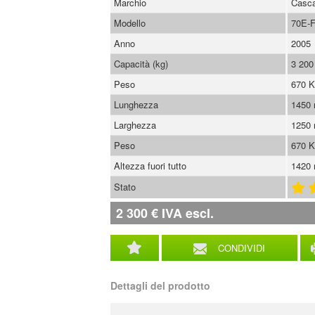
Marchio
Casc
Modello
70E-
Anno
2005
Capacità (kg)
3 200
Peso
670 
Lunghezza
1450
Larghezza
1250
Peso
670 
Altezza fuori tutto
1420
Stato
2 300
€
IVA escl.
CONDIVIDI
Dettagli del prodotto