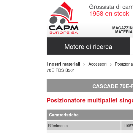
Grossista di carr
1958
en stock
MAGAZZIN
MATERIA
Motore di ricerca
I nostri materiali
Accessori
Posiziona
70E-FDS-B501
CASCADE 70E-
Posizionatore multipallet sin
Caratteristiche
Riferimento
1195