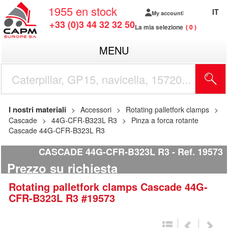
1955
en stock
IT
My account
+33 (0)3 44 32 32 50
La mia selezione
0
MENU
I nostri materiali
Accessori
Rotating palletfork clamps
Cascade
44G-CFR-B323L R3
Pinza a forca rotante
Cascade 44G-CFR-B323L R3
CASCADE 44G-CFR-B323L R3
Ref.
19573
Prezzo su richiesta
Rotating palletfork clamps
Cascade
44G-
CFR-B323L R3
#19573