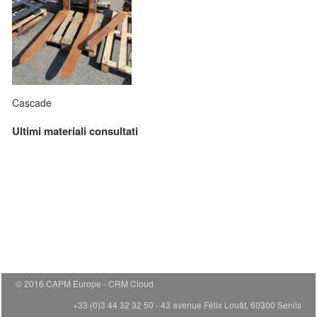
Cascade
Ultimi materiali consultati
© 2016 CAPM Europe
CRM Cloud
+33 (0)3 44 32 32 50 - 43 avenue Félix Louât, 60300 Senlis