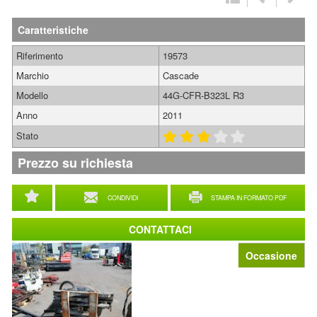
Caratteristiche
Riferimento
19573
Marchio
Cascade
Modello
44G-CFR-B323L R3
Anno
2011
Stato
Prezzo su richiesta
CONDIVIDI
STAMPA IN FORMATO PDF
CONTATTACI
Occasione