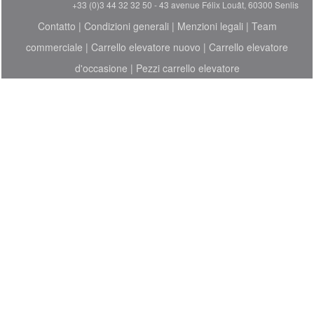
+33 (0)3 44 32 32 50 - 43 avenue Félix Louât, 60300 Senlis
Contatto
|
Condizioni generali
|
Menzioni legali
|
Team
commerciale
|
Carrello elevatore nuovo
|
Carrello elevatore
d'occasione
|
Pezzi carrello elevatore