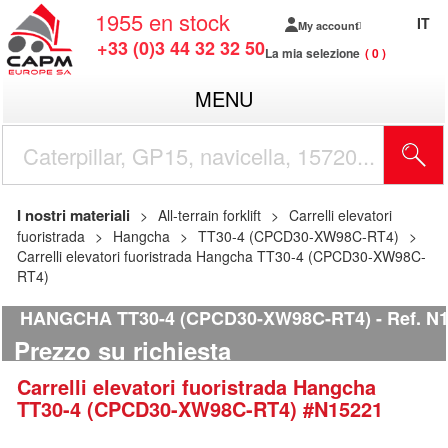
1955
en stock
IT
My account
+33 (0)3 44 32 32 50
La mia selezione
0
MENU
I nostri materiali
All-terrain forklift
Carrelli elevatori
fuoristrada
Hangcha
TT30-4 (CPCD30-XW98C-RT4)
Carrelli elevatori fuoristrada Hangcha TT30-4 (CPCD30-XW98C-
RT4)
HANGCHA TT30-4 (CPCD30-XW98C-RT4)
Ref.
N1
Prezzo su richiesta
Carrelli elevatori fuoristrada
Hangcha
TT30-4 (CPCD30-XW98C-RT4)
#N15221