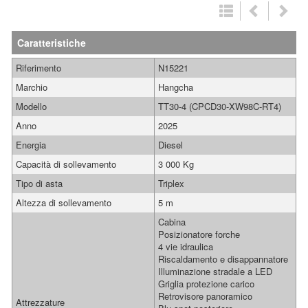
Caratteristiche
Riferimento
N15221
Marchio
Hangcha
Modello
TT30-4 (CPCD30-XW98C-RT4)
Anno
2025
Energia
Diesel
Capacità di sollevamento
3 000 Kg
Tipo di asta
Triplex
Altezza di sollevamento
5 m
Cabina
Posizionatore forche
4 vie idraulica
Riscaldamento e disappannatore
Illuminazione stradale a LED
Griglia protezione carico
Retrovisore panoramico
Attrezzature