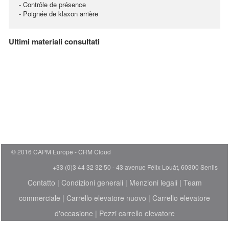
- Contrôle de présence
- Poignée de klaxon arrière
Ultimi materiali consultati
© 2016 CAPM Europe
CRM Cloud
+33 (0)3 44 32 32 50 - 43 avenue Félix Louât, 60300 Senlis
Contatto
|
Condizioni generali
|
Menzioni legali
|
Team
commerciale
|
Carrello elevatore nuovo
|
Carrello elevatore
d'occasione
|
Pezzi carrello elevatore