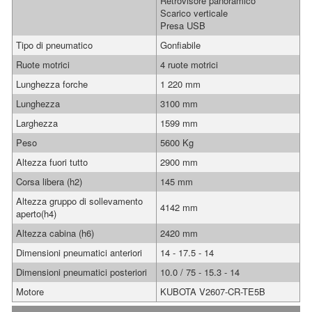
Retrovisore panoramico
Scarico verticale
Presa USB
Tipo di pneumatico
Gonfiabile
Ruote motrici
4 ruote motrici
Lunghezza forche
1 220 mm
Lunghezza
3100 mm
Larghezza
1599 mm
Peso
5600 Kg
Altezza fuori tutto
2900 mm
Corsa libera (h2)
145 mm
Altezza gruppo di sollevamento
4142 mm
aperto(h4)
Altezza cabina (h6)
2420 mm
Dimensioni pneumatici anteriori
14 - 17.5 - 14
Dimensioni pneumatici posteriori
10.0 / 75 - 15.3 - 14
Motore
KUBOTA V2607-CR-TE5B