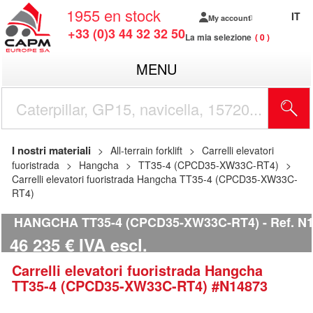
1955
en stock
IT
My account
+33 (0)3 44 32 32 50
La mia selezione
0
MENU
I nostri materiali
All-terrain forklift
Carrelli elevatori
fuoristrada
Hangcha
TT35-4 (CPCD35-XW33C-RT4)
Carrelli elevatori fuoristrada Hangcha TT35-4 (CPCD35-XW33C-
RT4)
HANGCHA TT35-4 (CPCD35-XW33C-RT4)
Ref.
N1
46 235
€
IVA escl.
Carrelli elevatori fuoristrada
Hangcha
TT35-4 (CPCD35-XW33C-RT4)
#N14873