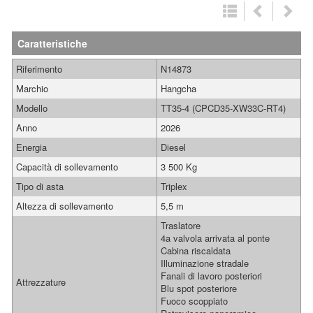
Caratteristiche
Riferimento
N14873
Marchio
Hangcha
Modello
TT35-4 (CPCD35-XW33C-RT4)
Anno
2026
Energia
Diesel
Capacità di sollevamento
3 500 Kg
Tipo di asta
Triplex
Altezza di sollevamento
5,5 m
Traslatore
4a valvola arrivata al ponte
Cabina riscaldata
Illuminazione stradale
Fanali di lavoro posteriori
Attrezzature
Blu spot posteriore
Fuoco scoppiato