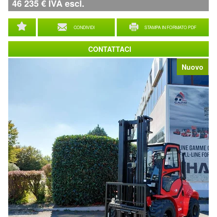
46 235
€
IVA escl.
CONDIVIDI
STAMPA IN FORMATO PDF
CONTATTACI
Nuovo