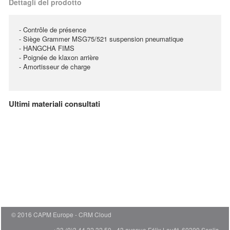
Dettagli del prodotto
- Contrôle de présence
- Siège Grammer MSG75/521 suspension pneumatique
- HANGCHA FIMS
- Poignée de klaxon arrière
- Amortisseur de charge
Ultimi materiali consultati
© 2016 CAPM Europe
CRM Cloud
+33 (0)3 44 32 32 50 - 43 avenue Félix Louât, 60300 Senlis