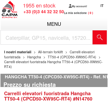
1955
en stock
IT
My account
+33 (0)3 44 32 32 50
La mia selezione
0
MENU
I nostri materiali
All-terrain forklift
Carrelli elevatori
fuoristrada
Hangcha
TT50-4 (CPCD50-XW95C-RT4)
Carrelli elevatori fuoristrada Hangcha TT50-4 (CPCD50-XW95C-
RT4)
HANGCHA TT50-4 (CPCD50-XW95C-RT4)
Ref.
N1
Prezzo su richiesta
Carrelli elevatori fuoristrada
Hangcha
TT50-4 (CPCD50-XW95C-RT4)
#N14760