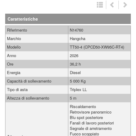
Caratteristiche
Riferimento
N14760
Marchio
Hangcha
Modello
TT50-4 (CPCD50-XW95C-RT4)
Anno
2026
Ore
36,2 h
Energia
Diesel
Capacità di sollevamento
5 000 Kg
Tipo di asta
Triplex LL
Altezza di sollevamento
5 m
Riscaldamento
Retrovisore panoramico
Blu spot posteriore
Fanali di lavoro posteriori
Segnale di arretramento
Fuoco scoppiato