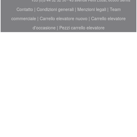
Contatto
|
Condizioni generali
|
Menzioni legali
|
Team
commerciale
|
Carrello elevatore nuovo
|
Carrello elevatore
d'occasione
|
Pezzi carrello elevatore