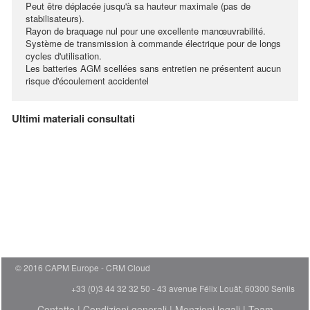
Peut être déplacée jusqu'à sa hauteur maximale (pas de
stabilisateurs).
Rayon de braquage nul pour une excellente manœuvrabilité.
Système de transmission à commande électrique pour de longs
cycles d'utilisation.
Les batteries AGM scellées sans entretien ne présentent aucun
risque d'écoulement accidentel
Ultimi materiali consultati
© 2016 CAPM Europe
CRM Cloud
+33 (0)3 44 32 32 50 - 43 avenue Félix Louât, 60300 Senlis
Contatto
|
Condizioni generali
|
Menzioni legali
|
Team