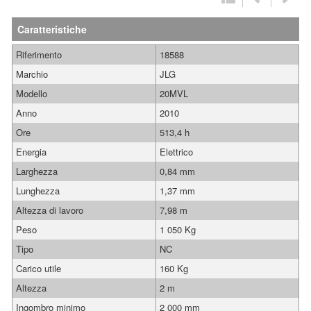
Caratteristiche
Riferimento
18588
Marchio
JLG
Modello
20MVL
Anno
2010
Ore
513,4 h
Energia
Elettrico
Larghezza
0,84 mm
Lunghezza
1,37 mm
Altezza di lavoro
7,98 m
Peso
1 050 Kg
Tipo
NC
Carico utile
160 Kg
Altezza
2 m
Ingombro minimo
2 000 mm