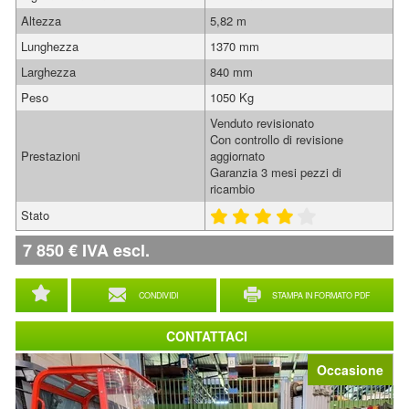
Altezza
5,82 m
Lunghezza
1370 mm
Larghezza
840 mm
Peso
1050 Kg
Venduto revisionato
Con controllo di revisione
Prestazioni
aggiornato
Garanzia 3 mesi pezzi di
ricambio
Stato
7 850
€
IVA escl.
CONDIVIDI
STAMPA IN FORMATO PDF
CONTATTACI
Occasione