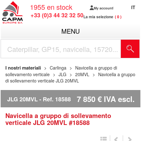
1955
en stock
IT
My account
+33 (0)3 44 32 32 50
La mia selezione
0
MENU
I nostri materiali
Carlinga
Navicella a gruppo di
sollevamento verticale
JLG
20MVL
Navicella a gruppo
di sollevamento verticale JLG 20MVL
7 850
€
IVA escl.
JLG 20MVL
Ref.
18588
Navicella a gruppo di sollevamento
verticale
JLG
20MVL
#18588