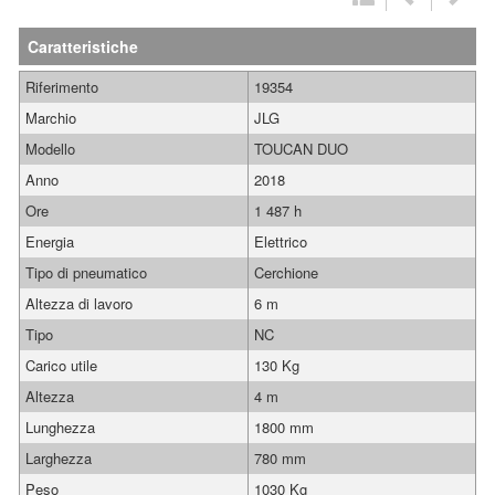
Caratteristiche
Riferimento
19354
Marchio
JLG
Modello
TOUCAN DUO
Anno
2018
Ore
1 487 h
Energia
Elettrico
Tipo di pneumatico
Cerchione
Altezza di lavoro
6 m
Tipo
NC
Carico utile
130 Kg
Altezza
4 m
Lunghezza
1800 mm
Larghezza
780 mm
Peso
1030 Kg