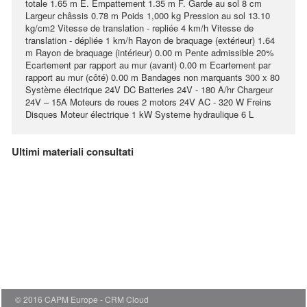
totale 1.65 m E. Empattement 1.35 m F. Garde au sol 8 cm
Largeur châssis 0.78 m Poids 1,000 kg Pression au sol 13.10
kg/cm2 Vitesse de translation - repliée 4 km/h Vitesse de
translation - dépliée 1 km/h Rayon de braquage (extérieur) 1.64
m Rayon de braquage (intérieur) 0.00 m Pente admissible 20%
Ecartement par rapport au mur (avant) 0.00 m Ecartement par
rapport au mur (côté) 0.00 m Bandages non marquants 300 x 80
Système électrique 24V DC Batteries 24V - 180 A/hr Chargeur
24V – 15A Moteurs de roues 2 motors 24V AC - 320 W Freins
Disques Moteur électrique 1 kW Systeme hydraulique 6 L
Ultimi materiali consultati
© 2016 CAPM Europe
CRM Cloud