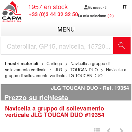
1957
en stock
IT
My account
+33 (0)3 44 32 32 50
La mia selezione
0
MENU
I nostri materiali
Carlinga
Navicella a gruppo di
sollevamento verticale
JLG
TOUCAN DUO
Navicella a
gruppo di sollevamento verticale JLG TOUCAN DUO
JLG TOUCAN DUO
Ref.
19354
Prezzo su richiesta
Navicella a gruppo di sollevamento
verticale
JLG
TOUCAN DUO
#19354