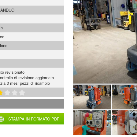
CANDUO
 h
ico
ione
to revisionato
ontrollo di revisione aggiornato
zia 3 mesi pezzi di ricambio
STAMPA IN FORMATO PDF