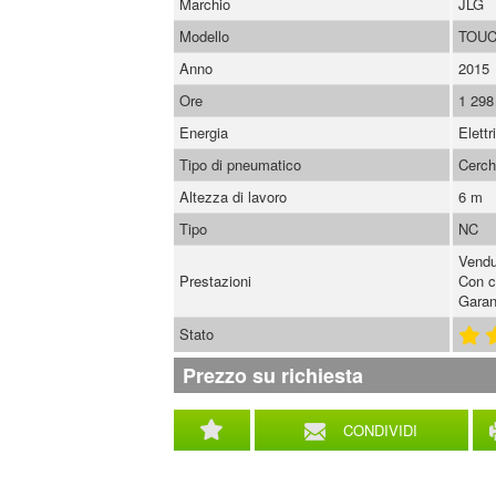
Marchio
JLG
Modello
TOU
Anno
2015
Ore
1 298
Energia
Elettr
Tipo di pneumatico
Cerch
Altezza di lavoro
6 m
Tipo
NC
Vendu
Prestazioni
Con c
Garan
Stato
Prezzo su richiesta
CONDIVIDI