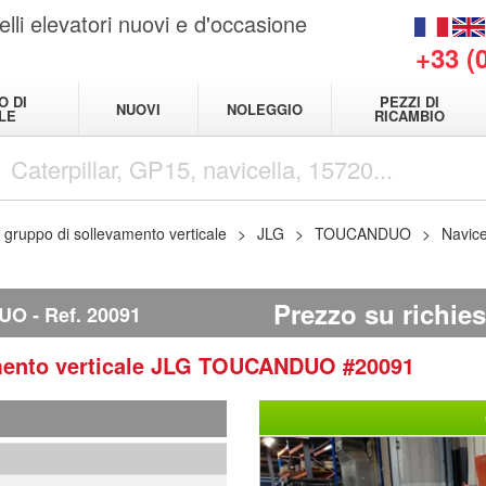
elli elevatori nuovi e d'occasione
+33 (
O DI
PEZZI DI
NUOVI
NOLEGGIO
LE
RICAMBIO
a gruppo di sollevamento verticale
JLG
TOUCANDUO
Navice
Prezzo su richies
DUO
Ref.
20091
mento verticale
JLG
TOUCANDUO
#20091
1