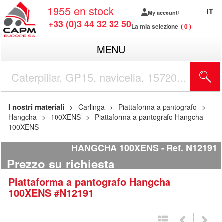
1955
en stock
IT
My account
+33 (0)3 44 32 32 50
La mia selezione
0
MENU
I nostri materiali
Carlinga
Piattaforma a pantografo
Hangcha
100XENS
Piattaforma a pantografo Hangcha
100XENS
HANGCHA 100XENS
Ref.
N12191
Prezzo su richiesta
Piattaforma a pantografo
Hangcha
100XENS
#N12191