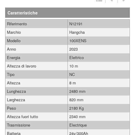
Caratteristiche
Riferimento
N12191
Marchio
Hangcha
Modello
100XENS
Anno
2023
Energia
Elettrico
Altezza di lavoro
10 m
Tipo
NC
Altezza
8 m
Lunghezza
2480 mm
Larghezza
820 mm
Peso
2180 Kg
Altezza fuori tutto
2340 mm
Trasmissione
Electrique
Batteria
24v/300Ah