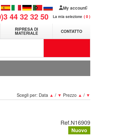
My account
0)3 44 32 32 50
La mia selezione
0
RIPRESA DI
CONTATTO
MATERIALE
Scegli per:
Data
▲
/
▼
Prezzo
▲
/
▼
Ref.
N16909
Nuovo