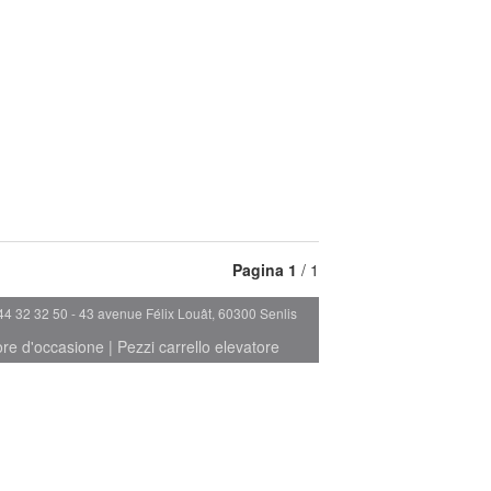
Pagina
1
/ 1
44 32 32 50 - 43 avenue Félix Louât, 60300 Senlis
ore d'occasione
|
Pezzi carrello elevatore