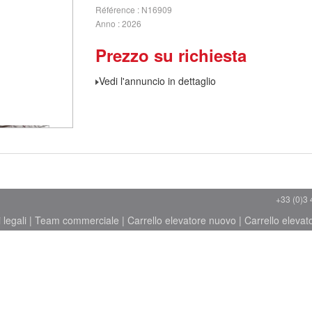
Référence
N16909
Anno
2026
Prezzo su richiesta
Vedi l'annuncio in dettaglio
+33 (0)3 
 legali
|
Team commerciale
|
Carrello elevatore nuovo
|
Carrello elevat