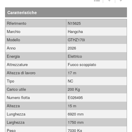
Caratteristiche
Riferimento
N15625
Marchio
Hangcha
Modello
GTHZ170i
Anno
2026
Energia
Elettrico
Attrezzature
Fuoco scoppiato
Altezza di lavoro
17 m
Tipo
NC
Carico utile
200 Kg
Numero flotta
E026495
Altezza
15 m
Lunghezza
6920 mm
Larghezza
1750 mm
Peso
7030 Kg