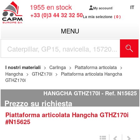
1955
en stock
IT
My account
+33 (0)3 44 32 32 50
La mia selezione
0
MENU
I nostri materiali
Carlinga
Piattaforma articolata
Hangcha
GTHZ170i
Piattaforma articolata Hangcha
GTHZ170i
HANGCHA GTHZ170I
Ref.
N15625
Prezzo su richiesta
Piattaforma articolata
Hangcha
GTHZ170i
#N15625