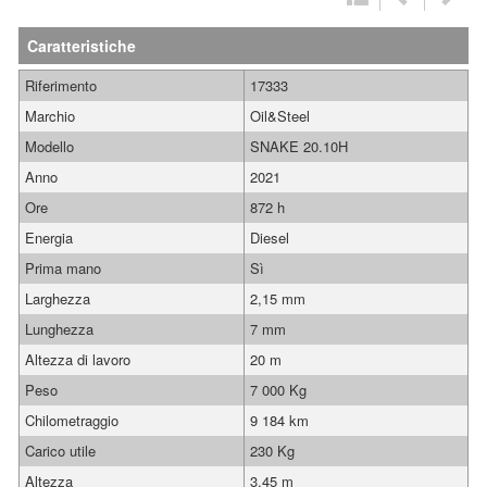
Caratteristiche
Riferimento
17333
Marchio
Oil&Steel
Modello
SNAKE 20.10H
Anno
2021
Ore
872 h
Energia
Diesel
Prima mano
Sì
Larghezza
2,15 mm
Lunghezza
7 mm
Altezza di lavoro
20 m
Peso
7 000 Kg
Chilometraggio
9 184 km
Carico utile
230 Kg
Altezza
3,45 m