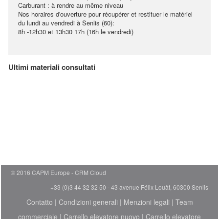
Carburant : à rendre au même niveau
Nos horaires d'ouverture pour récupérer et restituer le matériel
du lundi au vendredi à Senlis (60):
8h -12h30 et 13h30 17h (16h le vendredi)
Ultimi materiali consultati
© 2016 CAPM Europe
CRM Cloud
+33 (0)3 44 32 32 50 - 43 avenue Félix Louât, 60300 Senlis
Contatto
|
Condizioni generali
|
Menzioni legali
|
Team
commerciale
|
Carrello elevatore nuovo
|
Carrello elevatore