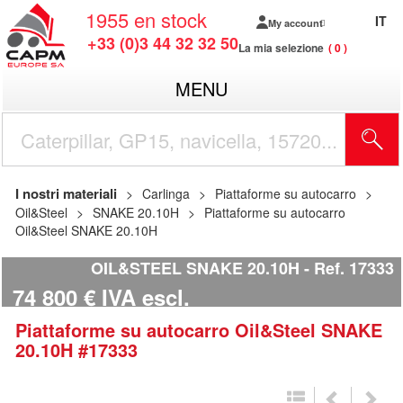
1955
en stock
IT
My account
+33 (0)3 44 32 32 50
La mia selezione
0
MENU
I nostri materiali
Carlinga
Piattaforme su autocarro
Oil&Steel
SNAKE 20.10H
Piattaforme su autocarro
Oil&Steel SNAKE 20.10H
OIL&STEEL SNAKE 20.10H
Ref.
17333
74 800
€
IVA escl.
Piattaforme su autocarro
Oil&Steel
SNAKE
20.10H
#17333