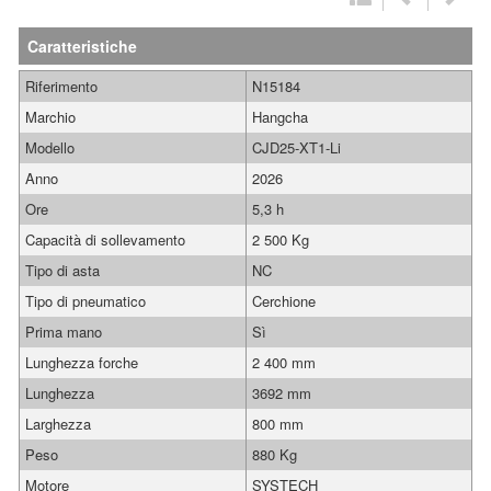
Caratteristiche
Riferimento
N15184
Marchio
Hangcha
Modello
CJD25-XT1-Li
Anno
2026
Ore
5,3 h
Capacità di sollevamento
2 500 Kg
Tipo di asta
NC
Tipo di pneumatico
Cerchione
Prima mano
Sì
Lunghezza forche
2 400 mm
Lunghezza
3692 mm
Larghezza
800 mm
Peso
880 Kg
Motore
SYSTECH