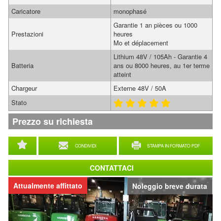
Caricatore
monophasé
Garantie 1 an pièces ou 1000
Prestazioni
heures
Mo et déplacement
Lithium 48V / 105Ah - Garantie 4
Batteria
ans ou 8000 heures, au 1er terme
atteint
Chargeur
Externe 48V / 50A
Stato
Prezzo su richiesta
CONDIVIDI
STAMPA IN FORMATO PDF
CONTATTACI
Attualmente affittato
Noleggio breve durata