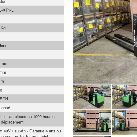
cha
-XT1-Li
 Kg
ione
0 mm
 mm
mm
Kg
TECH
phasé
tie 1 an pièces ou 1000 heures
 déplacement
um 48V / 105Ah - Garantie 4 ans ou
heures, au 1er terme atteint