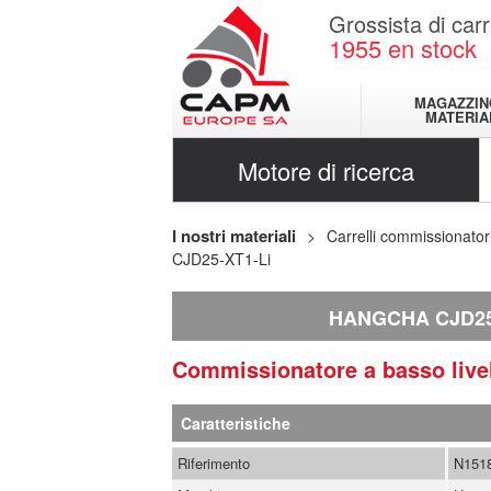
Grossista di carr
1955
en stock
MAGAZZIN
MATERIA
Motore di ricerca
I nostri materiali
Carrelli commissionator
CJD25-XT1-Li
HANGCHA CJD25
Commissionatore a basso live
Caratteristiche
Riferimento
N151