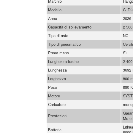
Marchio
Hang
Modello
CJD25
Anno
2026
Capacità di sollevamento
2 500
Tipo di asta
NC
Tipo di pneumatico
Cerch
Prima mano
Sì
Lunghezza forche
2 40
Lunghezza
3692
Larghezza
800 
Peso
880 
Motore
SYS
Caricatore
mono
Garan
Prestazioni
Mo et
Lithi
Batteria
8000 