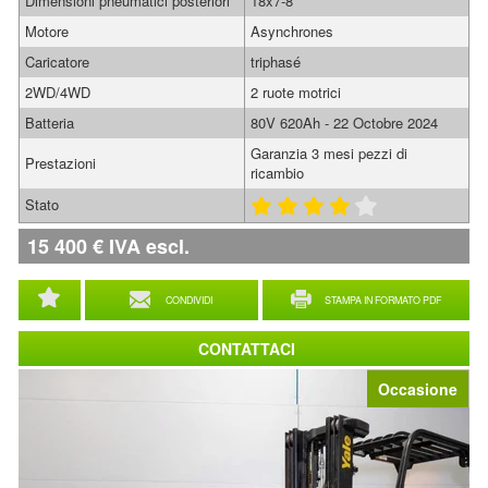
Dimensioni pneumatici posteriori
18x7-8
Motore
Asynchrones
Caricatore
triphasé
2WD/4WD
2 ruote motrici
Batteria
80V 620Ah - 22 Octobre 2024
Garanzia 3 mesi pezzi di
Prestazioni
ricambio
Stato
15 400
€
IVA escl.
CONDIVIDI
STAMPA IN FORMATO PDF
CONTATTACI
Occasione