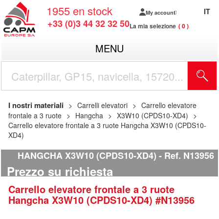
1955
en stock
IT
My account
+33 (0)3 44 32 32 50
La mia selezione
0
MENU
I nostri materiali
Carrelli elevatori
Carrello elevatore
frontale a 3 ruote
Hangcha
X3W10 (CPDS10-XD4)
Carrello elevatore frontale a 3 ruote Hangcha X3W10 (CPDS10-
XD4)
HANGCHA X3W10 (CPDS10-XD4)
Ref.
N13956
Prezzo su richiesta
Carrello elevatore frontale a 3 ruote
Hangcha
X3W10 (CPDS10-XD4)
#N13956