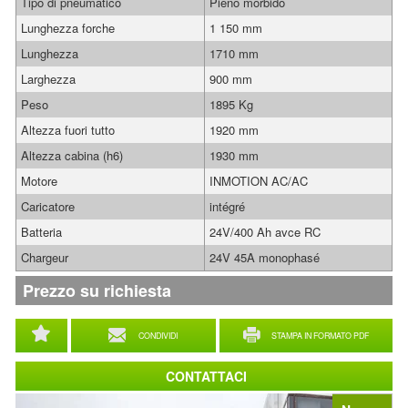
Tipo di pneumatico
Pieno morbido
Lunghezza forche
1 150 mm
Lunghezza
1710 mm
Larghezza
900 mm
Peso
1895 Kg
Altezza fuori tutto
1920 mm
Altezza cabina (h6)
1930 mm
Motore
INMOTION AC/AC
Caricatore
intégré
Batteria
24V/400 Ah avce RC
Chargeur
24V 45A monophasé
Prezzo su richiesta
CONDIVIDI
STAMPA IN FORMATO PDF
CONTATTACI