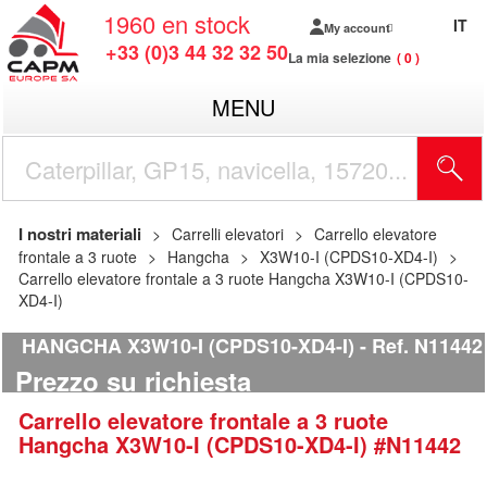
1960
en stock
IT
My account
+33 (0)3 44 32 32 50
La mia selezione
0
MENU
I nostri materiali
Carrelli elevatori
Carrello elevatore
frontale a 3 ruote
Hangcha
X3W10-I (CPDS10-XD4-I)
Carrello elevatore frontale a 3 ruote Hangcha X3W10-I (CPDS10-
XD4-I)
HANGCHA X3W10-I (CPDS10-XD4-I)
Ref.
N11442
Prezzo su richiesta
Carrello elevatore frontale a 3 ruote
Hangcha
X3W10-I (CPDS10-XD4-I)
#N11442