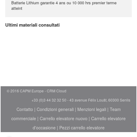
Batterie Lithium garantie 4 ans ou 10 000 hrs premier terme
atteint
Ultimi materiali consultati
© 2016 CAPM Europe
CRM Cloud
+33 (0)3 44 32 32 50 - 43 avenue Félix Louât, 60300 Senlis
Contatto
|
Condizioni generali
|
Menzioni legali
|
Team
commerciale
|
Carrello elevatore nuovo
|
Carrello elevatore
d'occasione
|
Pezzi carrello elevatore