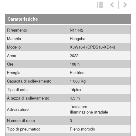
Caratteristiche
Riferimento
N11442
Marchio
Hangcha
Modello
X3W10-I (CPDS10-XD4-I)
Anno
2022
Ore
108 h
Energia
Elettrico
Capacità di sollevamento
1 000 Kg
Tipo di asta
Triplex
Altezza di sollevamento
4,3 m
Traslatore
Attrezzature
Illuminazione stradale
Numero di ruote
3
Tipo di pneumatico
Pieno morbido