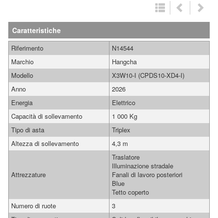
Caratteristiche
Riferimento
N14544
Marchio
Hangcha
Modello
X3W10-I (CPDS10-XD4-I)
Anno
2026
Energia
Elettrico
Capacità di sollevamento
1 000 Kg
Tipo di asta
Triplex
Altezza di sollevamento
4,3 m
Traslatore
Illuminazione stradale
Attrezzature
Fanali di lavoro posteriori
Blue
Tetto coperto
Numero di ruote
3