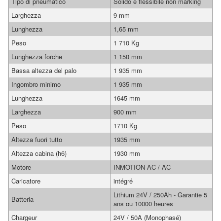
Tipo di pneumatico
Solido e flessibile non marking
Larghezza
9 mm
Lunghezza
1,65 mm
Peso
1 710 Kg
Lunghezza forche
1 150 mm
Bassa altezza del palo
1 935 mm
Ingombro minimo
1 935 mm
Lunghezza
1645 mm
Larghezza
900 mm
Peso
1710 Kg
Altezza fuori tutto
1935 mm
Altezza cabina (h6)
1930 mm
Motore
INMOTION AC / AC
Caricatore
intégré
Lithium 24V / 250Ah - Garantie 5
Batteria
ans ou 10000 heures
Chargeur
24V / 50A (Monophasé)