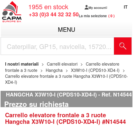
1955
en stock
IT
My account
+33 (0)3 44 32 32 50
La mia selezione
0
MENU
I nostri materiali
Carrelli elevatori
Carrello elevatore
frontale a 3 ruote
Hangcha
X3W10-I (CPDS10-XD4-I)
Carrello elevatore frontale a 3 ruote Hangcha X3W10-I (CPDS10-
XD4-I)
HANGCHA X3W10-I (CPDS10-XD4-I)
Ref.
N14544
Prezzo su richiesta
Carrello elevatore frontale a 3 ruote
Hangcha
X3W10-I (CPDS10-XD4-I)
#N14544