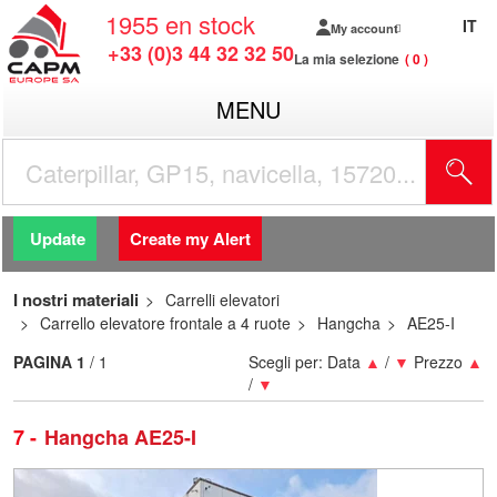
1955
en stock
IT
My account
+33 (0)3 44 32 32 50
La mia selezione
0
MENU
Update
Create my Alert
I nostri materiali
Carrelli elevatori
Carrello elevatore frontale a 4 ruote
Hangcha
AE25-I
PAGINA
1
/ 1
Scegli per:
Data
▲
/
▼
Prezzo
▲
/
▼
7
Hangcha AE25-I