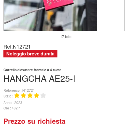
+ 17 foto
Ref.
N12721
Noleggio breve durata
Carrello elevatore frontale a 4 ruote
HANGCHA
AE25-I
Référence
N12721
Stato
Anno
2023
Ore
482 h
Prezzo su richiesta