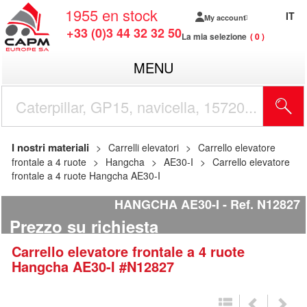
1955
en stock
IT
My account
+33 (0)3 44 32 32 50
La mia selezione
0
MENU
I nostri materiali
Carrelli elevatori
Carrello elevatore
frontale a 4 ruote
Hangcha
AE30-I
Carrello elevatore
frontale a 4 ruote Hangcha AE30-I
HANGCHA AE30-I
Ref.
N12827
Prezzo su richiesta
Carrello elevatore frontale a 4 ruote
Hangcha
AE30-I
#N12827