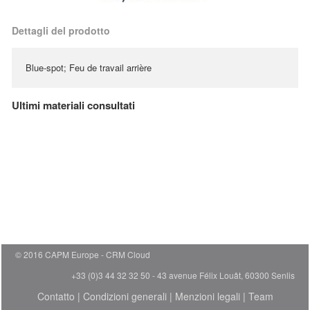
Dettagli del prodotto
Blue-spot; Feu de travail arrière
Ultimi materiali consultati
© 2016 CAPM Europe
CRM Cloud
+33 (0)3 44 32 32 50 - 43 avenue Félix Louât, 60300 Senlis
Contatto
|
Condizioni generali
|
Menzioni legali
|
Team