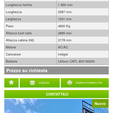
Lunghezza forche
1 820 mm
Lunghezza
2587 mm
Larghezza
1241 mm
Peso
4830 Kg
Altezza fuori tutto
2665 mm
Altezza cabina (h6)
2178 mm
Motore
AC/AC
Caricatore
intégré
Batteria
Lithium CATL 80V/302Ah
Prezzo su richiesta
CONDIVIDI
STAMPA IN FORMATO PDF
CONTATTACI
Nuovo