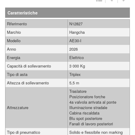
Caratteristiche
Riferimento
N12827
Marchio
Hangcha
Modello
AE30-I
Anno
2026
Energia
Elettrico
Capacità di sollevamento
3 000 Kg
Tipo di asta
Triplex
Altezza di sollevamento
5,5 m
Traslatore
Posizionatore forche
4a valvola arrivata al ponte
Attrezzature
Illuminazione stradale
Cabina riscaldata
Blu spot posteriore
Fanali di lavoro posteriori
Tipo di pneumatico
Solido e flessibile non marking