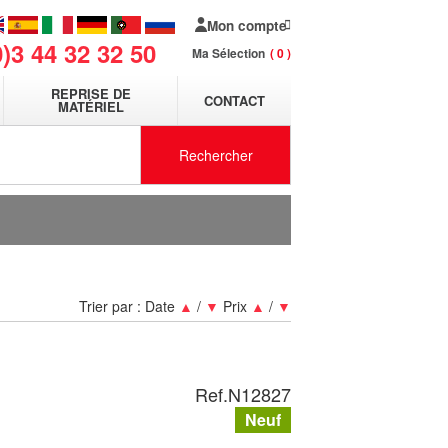
Mon compte
0)3 44 32 32 50
Ma Sélection
0
REPRISE DE
CONTACT
MATÉRIEL
Rechercher
Trier par :
Date
▲
/
▼
Prix
▲
/
▼
Ref.
N12827
Neuf