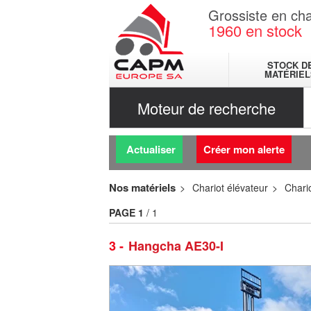
Grossiste en cha
1960
en stock
STOCK D
MATÉRIEL
Moteur de recherche
Actualiser
Créer mon alerte
Nos matériels
Chariot élévateur
Chario
PAGE
1
/ 1
3
Hangcha AE30-I