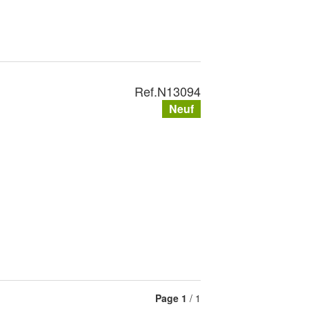
Ref.
N13094
Neuf
Page
1
/ 1