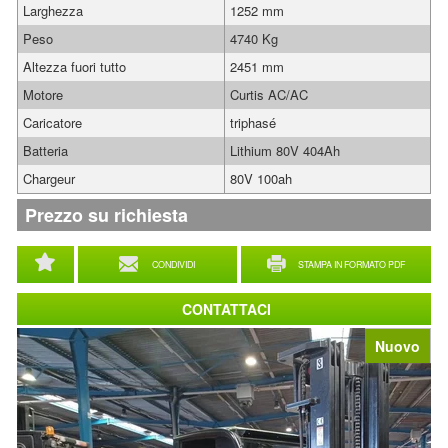
Larghezza
1252 mm
Peso
4740 Kg
Altezza fuori tutto
2451 mm
Motore
Curtis AC/AC
Caricatore
triphasé
Batteria
Lithium 80V 404Ah
Chargeur
80V 100ah
Prezzo su richiesta
CONDIVIDI
STAMPA IN FORMATO PDF
CONTATTACI
Nuovo