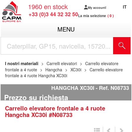
1960
en stock
IT
My account
+33 (0)3 44 32 32 50
La mia selezione
0
MENU
I nostri materiali
Carrelli elevatori
Carrello elevatore
frontale a 4 ruote
Hangcha
XC30i
Carrello elevatore
frontale a 4 ruote Hangcha XC30i
HANGCHA XC30I
Ref.
N08733
Prezzo su richiesta
Carrello elevatore frontale a 4 ruote
Hangcha
XC30i
#N08733