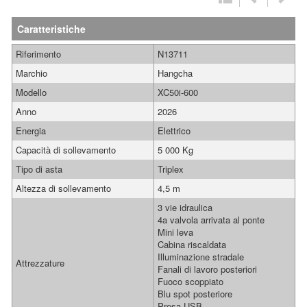
Caratteristiche
Riferimento
N13711
Marchio
Hangcha
Modello
XC50i-600
Anno
2026
Energia
Elettrico
Capacità di sollevamento
5 000 Kg
Tipo di asta
Triplex
Altezza di sollevamento
4,5 m
3 vie idraulica
4a valvola arrivata al ponte
Mini leva
Cabina riscaldata
Illuminazione stradale
Attrezzature
Fanali di lavoro posteriori
Fuoco scoppiato
Blu spot posteriore
Presa USB