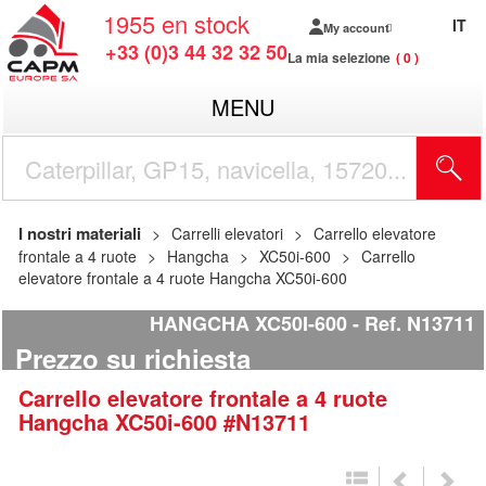
1955
en stock
IT
My account
+33 (0)3 44 32 32 50
La mia selezione
0
MENU
I nostri materiali
Carrelli elevatori
Carrello elevatore
frontale a 4 ruote
Hangcha
XC50i-600
Carrello
elevatore frontale a 4 ruote Hangcha XC50i-600
HANGCHA XC50I-600
Ref.
N13711
Prezzo su richiesta
Carrello elevatore frontale a 4 ruote
Hangcha
XC50i-600
#N13711