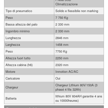
Climatizzazione
Tipo di pneumatico
Solido e flessibile non marking
Peso
7 750 Kg
Bassa altezza del palo
2 330 mm
Ingombro minimo
2 330 mm
Lunghezza
2846 mm
Larghezza
1458 mm
Peso
7750 Kg
Altezza fuori tutto
2250 mm
Altezza cabina (h6)
2320 mm
Motore
Inmotion AC/AC
Caricatore
Oui
Chargeur Lithium 80V/150A (3
Chargeur
phasé 4 fils 32Ah)
lithium 80V 604AH garantie 4 ans
Batteria
ou 10000heures)