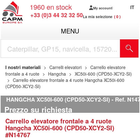
1960
en stock
IT
My account
+33 (0)3 44 32 32 50
La mia selezione
0
MENU
I nostri materiali
Carrelli elevatori
Carrello elevatore
frontale a 4 ruote
Hangcha
XC50i-600 (CPD50-XCY2-SI)
Carrello elevatore frontale a 4 ruote Hangcha XC50i-600
(CPD50-XCY2-SI)
HANGCHA XC50I-600 (CPD50-XCY2-SI)
Ref.
N147
Prezzo su richiesta
Carrello elevatore frontale a 4 ruote
Hangcha
XC50i-600 (CPD50-XCY2-SI)
#N14767