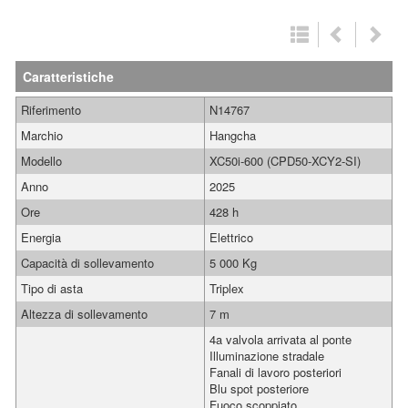
Caratteristiche
Riferimento
N14767
Marchio
Hangcha
Modello
XC50i-600 (CPD50-XCY2-SI)
Anno
2025
Ore
428 h
Energia
Elettrico
Capacità di sollevamento
5 000 Kg
Tipo di asta
Triplex
Altezza di sollevamento
7 m
4a valvola arrivata al ponte
Illuminazione stradale
Fanali di lavoro posteriori
Blu spot posteriore
Fuoco scoppiato