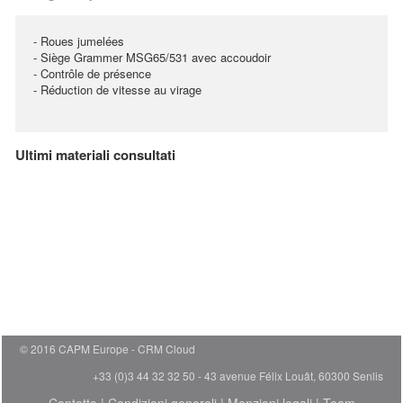
- Roues jumelées
- Siège Grammer MSG65/531 avec accoudoir
- Contrôle de présence
- Réduction de vitesse au virage
Ultimi materiali consultati
© 2016 CAPM Europe
CRM Cloud
+33 (0)3 44 32 32 50 - 43 avenue Félix Louât, 60300 Senlis