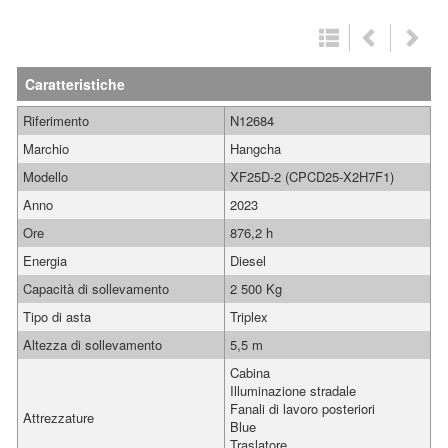
Caratteristiche
Riferimento
N12684
Marchio
Hangcha
Modello
XF25D-2 (CPCD25-X2H7F1)
Anno
2023
Ore
876,2 h
Energia
Diesel
Capacità di sollevamento
2 500 Kg
Tipo di asta
Triplex
Altezza di sollevamento
5,5 m
Cabina
Illuminazione stradale
Fanali di lavoro posteriori
Attrezzature
Blue
Traslatore