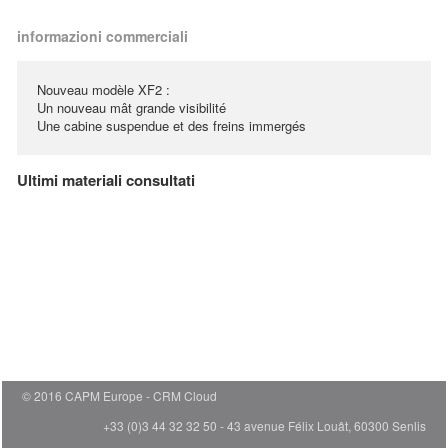
informazioni commerciali
Nouveau modèle XF2 :
Un nouveau mât grande visibilité
Une cabine suspendue et des freins immergés
Ultimi materiali consultati
© 2016 CAPM Europe
CRM Cloud
+33 (0)3 44 32 32 50 - 43 avenue Félix Louât, 60300 Senlis