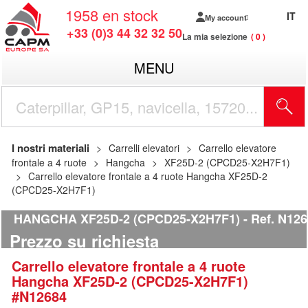
1958
en stock
IT
My account
+33 (0)3 44 32 32 50
La mia selezione
0
MENU
I nostri materiali
Carrelli elevatori
Carrello elevatore
frontale a 4 ruote
Hangcha
XF25D-2 (CPCD25-X2H7F1)
Carrello elevatore frontale a 4 ruote Hangcha XF25D-2
(CPCD25-X2H7F1)
HANGCHA XF25D-2 (CPCD25-X2H7F1)
Ref.
N126
Prezzo su richiesta
Carrello elevatore frontale a 4 ruote
Hangcha
XF25D-2 (CPCD25-X2H7F1)
#N12684