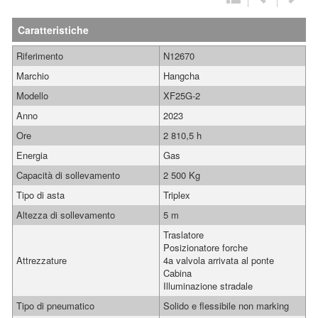
Caratteristiche
Riferimento
N12670
Marchio
Hangcha
Modello
XF25G-2
Anno
2023
Ore
2 810,5 h
Energia
Gas
Capacità di sollevamento
2 500 Kg
Tipo di asta
Triplex
Altezza di sollevamento
5 m
Traslatore
Posizionatore forche
Attrezzature
4a valvola arrivata al ponte
Cabina
Illuminazione stradale
Tipo di pneumatico
Solido e flessibile non marking