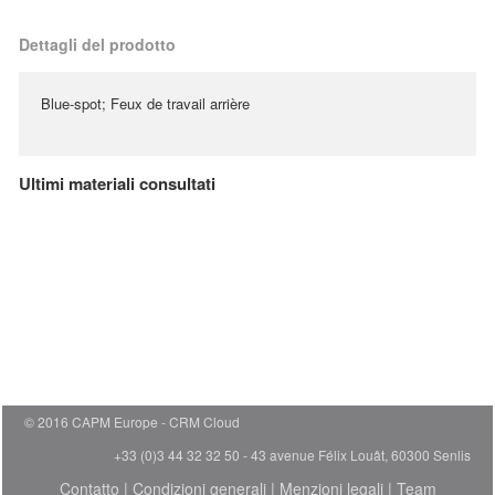
Dettagli del prodotto
Blue-spot; Feux de travail arrière
Ultimi materiali consultati
© 2016 CAPM Europe
CRM Cloud
+33 (0)3 44 32 32 50 - 43 avenue Félix Louât, 60300 Senlis
Contatto
|
Condizioni generali
|
Menzioni legali
|
Team