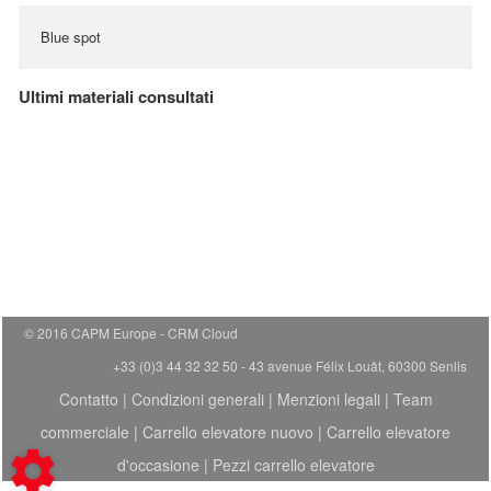
Blue spot
Ultimi materiali consultati
© 2016 CAPM Europe
CRM Cloud
+33 (0)3 44 32 32 50 - 43 avenue Félix Louât, 60300 Senlis
Contatto
|
Condizioni generali
|
Menzioni legali
|
Team
commerciale
|
Carrello elevatore nuovo
|
Carrello elevatore
d'occasione
|
Pezzi carrello elevatore