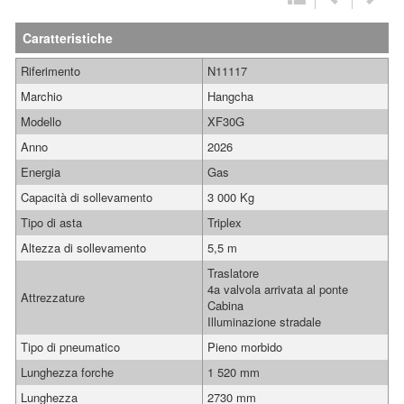
Caratteristiche
Riferimento
N11117
Marchio
Hangcha
Modello
XF30G
Anno
2026
Energia
Gas
Capacità di sollevamento
3 000 Kg
Tipo di asta
Triplex
Altezza di sollevamento
5,5 m
Traslatore
4a valvola arrivata al ponte
Attrezzature
Cabina
Illuminazione stradale
Tipo di pneumatico
Pieno morbido
Lunghezza forche
1 520 mm
Lunghezza
2730 mm