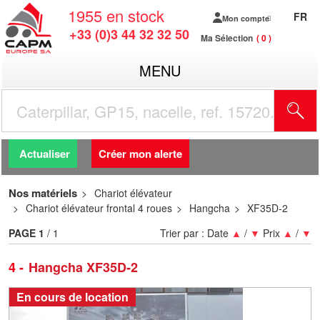
1955
en stock
FR
Mon compte
+33 (0)3 44 32 32 50
Ma Sélection
0
MENU
R
Actualiser
Créer mon alerte
Nos matériels
Chariot élévateur
Chariot élévateur frontal 4 roues
Hangcha
XF35D-2
PAGE
1
/ 1
Trier par :
Date
▲
/
▼
Prix
▲
/
▼
4
Hangcha XF35D-2
En cours de location