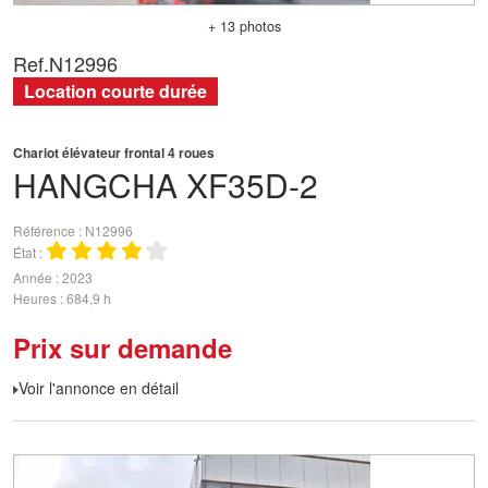
+ 13 photos
Ref.
N12996
Location courte durée
Chariot élévateur frontal 4 roues
HANGCHA
XF35D-2
Référence
N12996
État
Année
2023
Heures
684,9 h
Prix sur demande
Voir l'annonce en détail