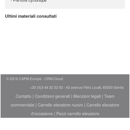
- Pré-filtre cyclonique
Ultimi materiali consultati
© 2016 CAPM Europe
CRM Cloud
+33 (0)3 44 32 32 50 - 43 avenue Félix Louât, 60300 Senlis
Contatto
|
Condizioni generali
|
Menzioni legali
|
Team
commerciale
|
Carrello elevatore nuovo
|
Carrello elevatore
d'occasione
|
Pezzi carrello elevatore