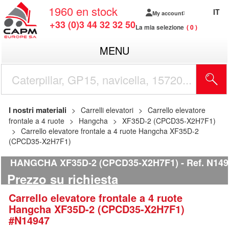
1960
en stock
IT
My account
+33 (0)3 44 32 32 50
La mia selezione
0
MENU
I nostri materiali
Carrelli elevatori
Carrello elevatore
frontale a 4 ruote
Hangcha
XF35D-2 (CPCD35-X2H7F1)
Carrello elevatore frontale a 4 ruote Hangcha XF35D-2
(CPCD35-X2H7F1)
HANGCHA XF35D-2 (CPCD35-X2H7F1)
Ref.
N149
Prezzo su richiesta
Carrello elevatore frontale a 4 ruote
Hangcha
XF35D-2 (CPCD35-X2H7F1)
#N14947