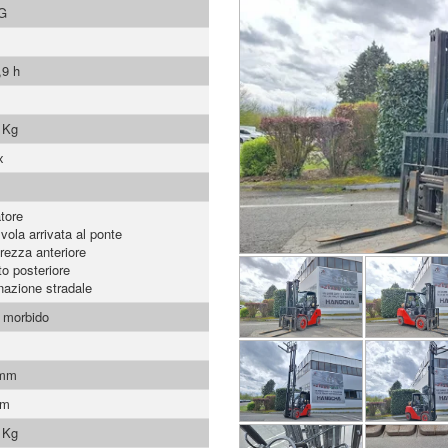
G
,9 h
 Kg
x
atore
vola arrivata al ponte
rezza anteriore
to posteriore
inazione stradale
 morbido
 mm
mm
 Kg