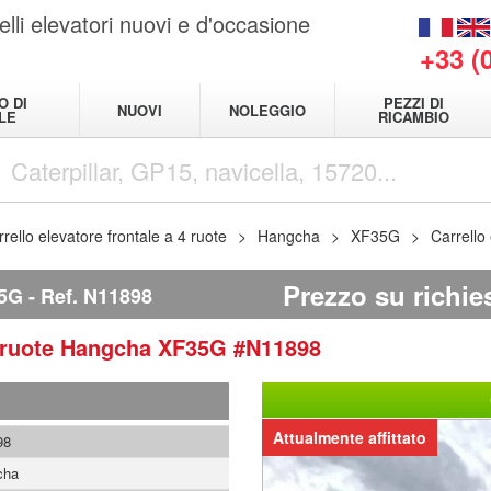
elli elevatori nuovi e d'occasione
+33 (
O DI
PEZZI DI
NUOVI
NOLEGGIO
LE
RICAMBIO
rello elevatore frontale a 4 ruote
Hangcha
XF35G
Carrello
Prezzo su richie
5G
Ref.
N11898
4 ruote
Hangcha
XF35G
#N11898
Attualmente affittato
98
cha