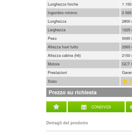
Lunghezza forche
1 15
Ingombro minimo
2 56
Lunghezza
2800
Larghezza
1225
Peso
5095
Altezza fuori tutto
2565
Altezza cabina (h6)
2150
Motore
GCT 
Prestazioni
Garan
Stato
Prezzo su richiesta
CONDIVIDI
Dettagli del prodotto