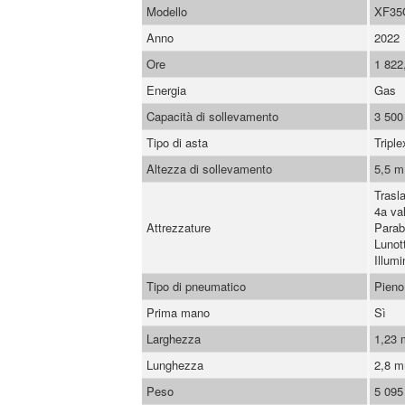
Modello
XF35
Anno
2022
Ore
1 822
Energia
Gas
Capacità di sollevamento
3 500
Tipo di asta
Triple
Altezza di sollevamento
5,5 m
Trasl
4a val
Attrezzature
Parab
Lunot
Illum
Tipo di pneumatico
Pieno
Prima mano
Sì
Larghezza
1,23
Lunghezza
2,8 
Peso
5 095