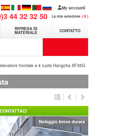
My account
0)3 44 32 32 50
La mia selezione
0
RIPRESA DI
CONTATTO
MATERIALE
 elevatore frontale a 4 ruote Hangcha XF35G
sta
CONTATTACI
Noleggio breve durata