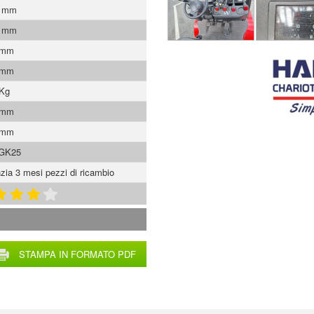
0 mm
5 mm
 mm
 mm
 Kg
 mm
 mm
GK25
zia 3 mesi pezzi di ricambio
STAMPA IN FORMATO PDF