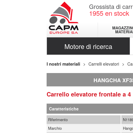
Grossista di carr
1955
en stock
MAGAZZIN
MATERIA
Motore di ricerca
I nostri materiali
Carrelli elevatori
Car
HANGCHA XF3
Carrello elevatore frontale a 
Caratteristiche
Riferimento
N118
Marchio
Hang