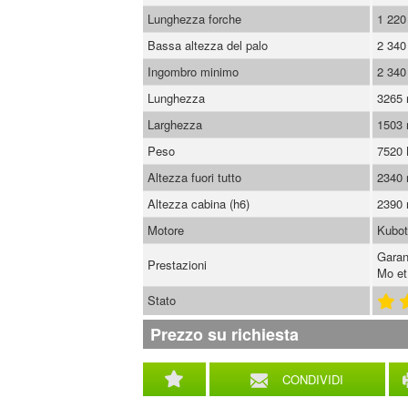
Lunghezza forche
1 22
Bassa altezza del palo
2 34
Ingombro minimo
2 34
Lunghezza
3265
Larghezza
1503
Peso
7520
Altezza fuori tutto
2340
Altezza cabina (h6)
2390
Motore
Kubo
Garan
Prestazioni
Mo et
Stato
Prezzo su richiesta
CONDIVIDI