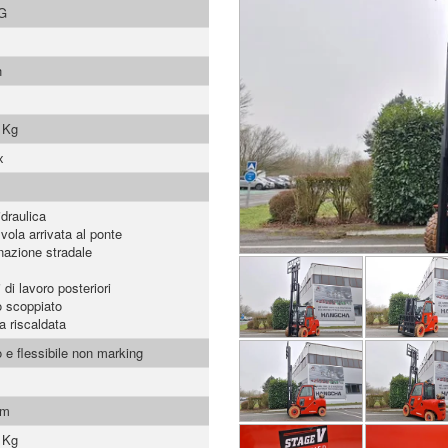
G
h
 Kg
x
idraulica
vola arrivata al ponte
inazione stradale
 di lavoro posteriori
 scoppiato
a riscaldata
o e flessibile non marking
mm
 Kg