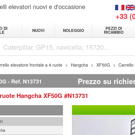
elli elevatori nuovi e d'occasione
+33 (
O DI
PEZZI DI
NUOVI
NOLEGGIO
LE
RICAMBIO
rello elevatore frontale a 4 ruote
Hangcha
XF50G
Carrello
Prezzo su richie
0G
Ref.
N13731
4 ruote
Hangcha
XF50G
#N13731
31
cha