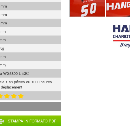
0 mm
0 mm
0 mm
 mm
 mm
 Kg
 mm
 mm
ta WG3800-L-E3C
tie 1 an pièces ou 1000 heures
 déplacement
STAMPA IN FORMATO PDF