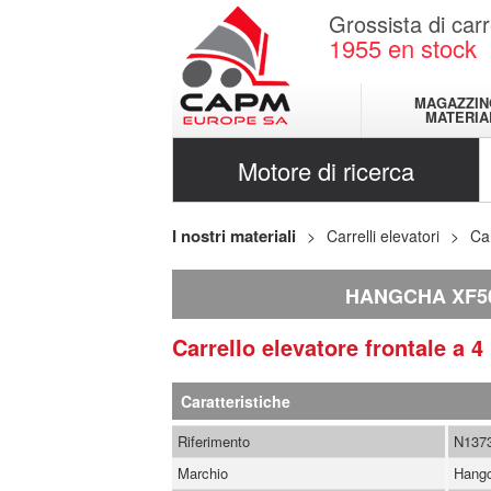
Grossista di carr
1955
en stock
MAGAZZIN
MATERIA
Motore di ricerca
I nostri materiali
Carrelli elevatori
Car
HANGCHA XF5
Carrello elevatore frontale a 
Caratteristiche
Riferimento
N137
Marchio
Hang