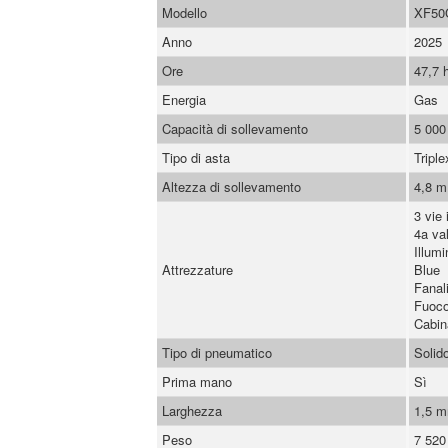
Modello
XF50
Anno
2025
Ore
47,7 
Energia
Gas
Capacità di sollevamento
5 000
Tipo di asta
Triple
Altezza di sollevamento
4,8 m
3 vie 
4a val
Illum
Attrezzature
Blue
Fanali
Fuoco
Cabin
Tipo di pneumatico
Solid
Prima mano
Sì
Larghezza
1,5 
Peso
7 520