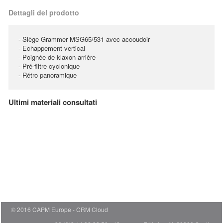
Dettagli del prodotto
- Siège Grammer MSG65/531 avec accoudoir
- Echappement vertical
- Poignée de klaxon arrière
- Pré-filtre cyclonique
- Rétro panoramique
Ultimi materiali consultati
© 2016 CAPM Europe
CRM Cloud