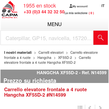
1955
en stock
IT
My account
+33 (0)3 44 32 32 50
La mia selezione
0
MENU
I nostri materiali
Carrelli elevatori
Carrello elevatore
frontale a 4 ruote
Hangcha
XF55D-2
Carrello
elevatore frontale a 4 ruote Hangcha XF55D-2
HANGCHA XF55D-2
Ref.
N14599
Prezzo su richiesta
Carrello elevatore frontale a 4 ruote
Hangcha
XF55D-2
#N14599