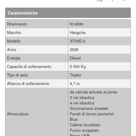
Caratteristiche
Riferimento
N14599
Marchio
Hangcha
Modello
XF55D-2
Anno
2026
Energia
Diesel
Capacità di sollevamento
5 500 Kg
Tipo di asta
Triplex
Altezza di sollevamento
4,7 m
4a valvola arrivata al ponte
3 vie idraulica
4 vie idraulica
Illuminazione stradale
Attrezzature
Fanali di lavoro posteriori
Blue
Cabina riscaldata
Fuoco scoppiato
Presa USB