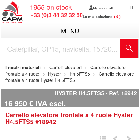
1955
en stock
IT
My account
+33 (0)3 44 32 32 50
La mia selezione
0
MENU
I nostri materiali
Carrelli elevatori
Carrello elevatore
frontale a 4 ruote
Hyster
H4.5FTS5
Carrello elevatore
frontale a 4 ruote Hyster H4.5FTS5
HYSTER H4.5FTS5
Ref.
18942
16 950
€
IVA escl.
Carrello elevatore frontale a 4 ruote
Hyster
H4.5FTS5
#18942