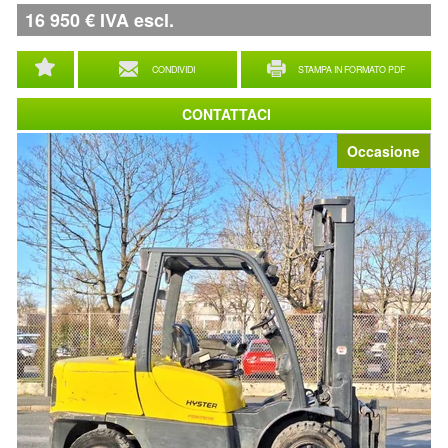
16 950
€
IVA escl.
CONDIVIDI
STAMPA IN FORMATO PDF
CONTATTACI
Occasione