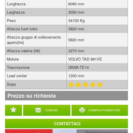
Lunghezza
6090 mm
Larghezza
3050 mm
Peso
34100 Kg
Altezza fuori tutto
3820 mm
Altezza gruppo di sollevamento
5820 mm
aperto(h4)
Altezza cabina (h6)
3270 mm
Motore
VOLVO TAD 881VE
Trasmissione
DANA-TE14
Load center
1200 mm
Stato
Prezzo su richiesta
CONDIVIDI
STAMPA IN FORMATO PDF
CONTATTACI