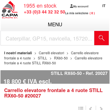
1955
en stock
IT
My account
+33 (0)3 44 32 32 50
La mia selezione
0
MENU
I nostri materiali
Carrelli elevatori
Carrello elevatore
frontale a 4 ruote
STILL
RX60-50
Carrello elevatore
frontale a 4 ruote STILL RX60-50
STILL RX60-50
Ref.
20027
18 800
€
IVA escl.
Carrello elevatore frontale a 4 ruote
STILL
RX60-50
#20027