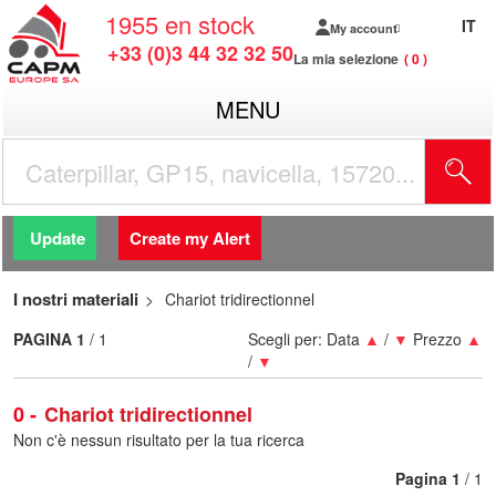
1955
en stock
IT
My account
+33 (0)3 44 32 32 50
La mia selezione
0
MENU
Update
Create my Alert
I nostri materiali
Chariot tridirectionnel
PAGINA
1
/ 1
Scegli per:
Data
▲
/
▼
Prezzo
▲
/
▼
0
Chariot tridirectionnel
Non c'è nessun risultato per la tua ricerca
Pagina
1
/ 1