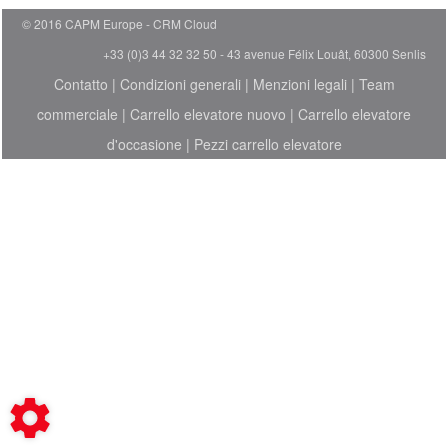
© 2016 CAPM Europe
CRM Cloud
+33 (0)3 44 32 32 50 - 43 avenue Félix Louât, 60300 Senlis
Contatto
|
Condizioni generali
|
Menzioni legali
|
Team
commerciale
|
Carrello elevatore nuovo
|
Carrello elevatore
d'occasione
|
Pezzi carrello elevatore