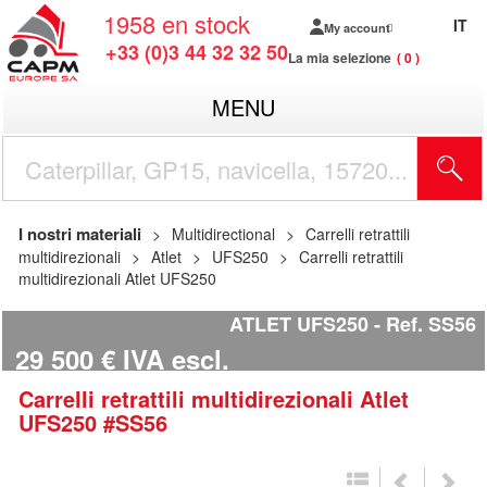
1958
en stock
IT
My account
+33 (0)3 44 32 32 50
La mia selezione
0
MENU
I nostri materiali
Multidirectional
Carrelli retrattili
multidirezionali
Atlet
UFS250
Carrelli retrattili
multidirezionali Atlet UFS250
ATLET UFS250
Ref.
SS56
29 500
€
IVA escl.
Carrelli retrattili multidirezionali
Atlet
UFS250
#SS56