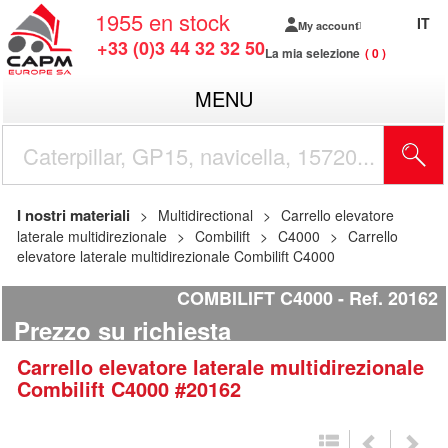
1955
en stock
IT
My account
+33 (0)3 44 32 32 50
La mia selezione
0
MENU
I nostri materiali
Multidirectional
Carrello elevatore
laterale multidirezionale
Combilift
C4000
Carrello
elevatore laterale multidirezionale Combilift C4000
COMBILIFT C4000
Ref.
20162
Prezzo su richiesta
Carrello elevatore laterale multidirezionale
Combilift
C4000
#20162