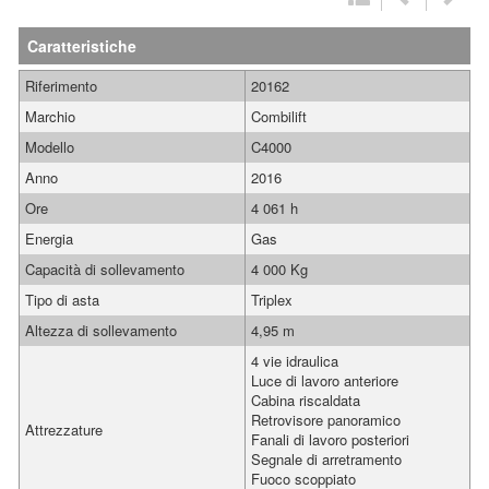
Caratteristiche
Riferimento
20162
Marchio
Combilift
Modello
C4000
Anno
2016
Ore
4 061 h
Energia
Gas
Capacità di sollevamento
4 000 Kg
Tipo di asta
Triplex
Altezza di sollevamento
4,95 m
4 vie idraulica
Luce di lavoro anteriore
Cabina riscaldata
Retrovisore panoramico
Attrezzature
Fanali di lavoro posteriori
Segnale di arretramento
Fuoco scoppiato