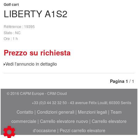
Golf cart
LIBERTY
A1S2
Référence
19395
Stato
NC
Ore
1 h
Prezzo su richiesta
Vedi l'annuncio in dettaglio
Pagina
1
/ 1
© 2016 CAPM Europe
CRM Cloud
+33 (0)3 44 32 32 50 - 43 avenue Félix Louât, 60300 Senlis
Contatto
|
Condizioni generali
|
Menzioni legali
|
Team
commerciale
|
Carrello elevatore nuovo
|
Carrello elevatore
d'occasione
|
Pezzi carrello elevatore