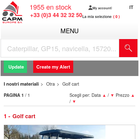
1955
en stock
IT
My account
+33 (0)3 44 32 32 50
La mia selezione
0
MENU
Update
Create my Alert
I nostri materiali
Otra
Golf cart
PAGINA
1
/ 1
Scegli per:
Data
▲
/
▼
Prezzo
▲
/
▼
1
Golf cart