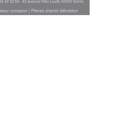
44 32 32 50 - 43 avenue Félix Louât, 60300 Senlis
ateur occasion
|
Pièces chariot élévateur