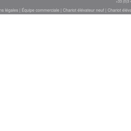
+33 (0)3 
ns légales
|
Équipe commerciale
|
Chariot élévateur neuf
|
Chariot élév