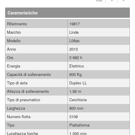
Caratteristiche
Riferimento
19817
Marchio
Linde
Modello
L06ac
Anno
2013
Ore
3 682 h
Energia
Elettrico
Capacità di sollevamento
600 Kg
Tipo di asta
Duplex LL
Altezza di sollevamento
1,92 m
Tipo di pneumatico
Cerchione
Larghezza
800 mm
Numero flotta
3108
Tipo
Piattaforma
Lunghezza forche
1 000 mm