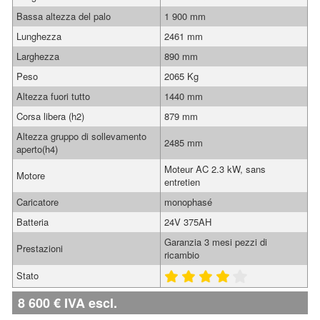
Bassa altezza del palo
1 900 mm
Lunghezza
2461 mm
Larghezza
890 mm
Peso
2065 Kg
Altezza fuori tutto
1440 mm
Corsa libera (h2)
879 mm
Altezza gruppo di sollevamento
2485 mm
aperto(h4)
Moteur AC 2.3 kW, sans
Motore
entretien
Caricatore
monophasé
Batteria
24V 375AH
Garanzia 3 mesi pezzi di
Prestazioni
ricambio
Stato
8 600
€
IVA escl.