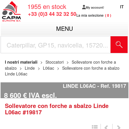
1955
en stock
IT
My account
+33 (0)3 44 32 32 50
La mia selezione
0
MENU
I nostri materiali
Stoccatori
Sollevatore con forche a
sbalzo
Linde
L06ac
Sollevatore con forche a sbalzo
Linde L06ac
LINDE L06AC
Ref.
19817
8 600
€
IVA escl.
Sollevatore con forche a sbalzo
Linde
L06ac
#19817