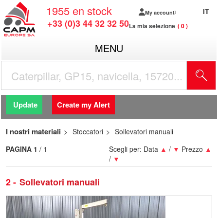
1955
en stock
IT
My account
+33 (0)3 44 32 32 50
La mia selezione
0
MENU
Update
Create my Alert
I nostri materiali
Stoccatori
Sollevatori manuali
PAGINA
1
/ 1
Scegli per:
Data
▲
/
▼
Prezzo
▲
/
▼
2
Sollevatori manuali