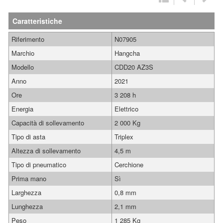
Caratteristiche
Riferimento
N07905
Marchio
Hangcha
Modello
CDD20 AZ3S
Anno
2021
Ore
3 208 h
Energia
Elettrico
Capacità di sollevamento
2 000 Kg
Tipo di asta
Triplex
Altezza di sollevamento
4,5 m
Tipo di pneumatico
Cerchione
Prima mano
Sì
Larghezza
0,8 mm
Lunghezza
2,1 mm
Peso
1 285 Kg