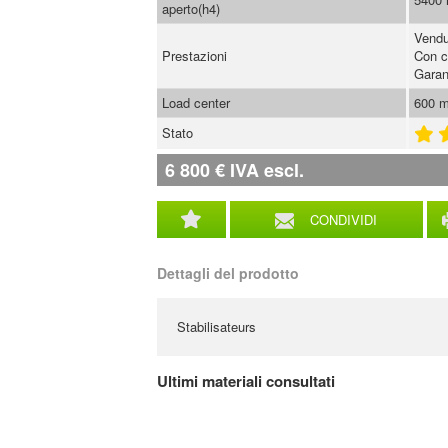
aperto(h4)
Vendu
Prestazioni
Con c
Garan
Load center
600 
Stato
6 800
€
IVA escl.
CONDIVIDI
Dettagli del prodotto
Stabilisateurs
Ultimi materiali consultati