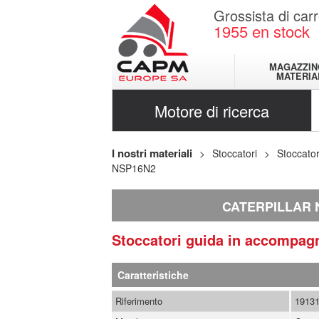
Grossista di carr
1955
en stock
MAGAZZIN
MATERIA
Motore di ricerca
I nostri materiali
Stoccatori
Stoccato
NSP16N2
CATERPILLAR 
Stoccatori guida in accomp
Caratteristiche
Riferimento
1913