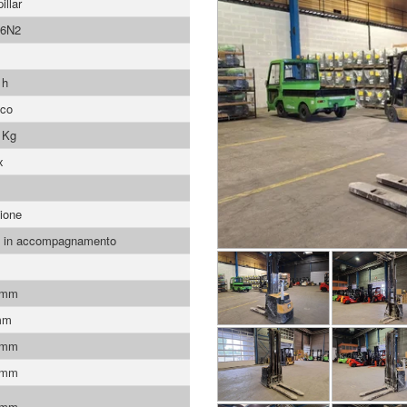
illar
6N2
 h
ico
 Kg
x
ione
 in accompagnamento
 mm
mm
 mm
 mm
 mm