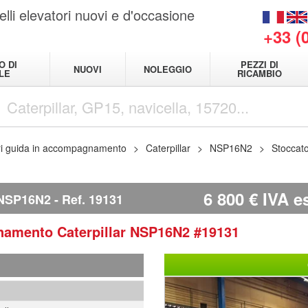
elli elevatori nuovi e d'occasione
+33 (
O DI
PEZZI DI
NUOVI
NOLEGGIO
LE
RICAMBIO
ri guida in accompagnamento
Caterpillar
NSP16N2
Stoccat
6 800
€
IVA es
NSP16N2
Ref.
19131
agnamento
Caterpillar
NSP16N2
#19131
1