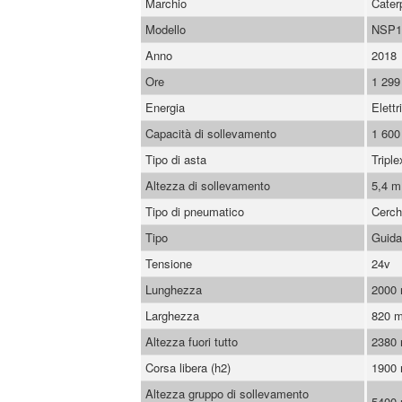
Marchio
Caterp
Modello
NSP1
Anno
2018
Ore
1 299
Energia
Elettr
Capacità di sollevamento
1 600
Tipo di asta
Triple
Altezza di sollevamento
5,4 m
Tipo di pneumatico
Cerch
Tipo
Guida
Tensione
24v
Lunghezza
2000
Larghezza
820 
Altezza fuori tutto
2380
Corsa libera (h2)
1900
Altezza gruppo di sollevamento
5400