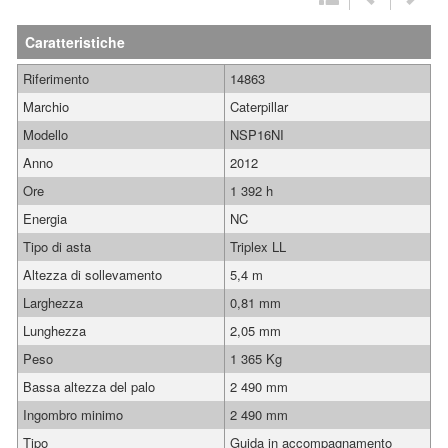
Caratteristiche
Riferimento
14863
Marchio
Caterpillar
Modello
NSP16NI
Anno
2012
Ore
1 392 h
Energia
NC
Tipo di asta
Triplex LL
Altezza di sollevamento
5,4 m
Larghezza
0,81 mm
Lunghezza
2,05 mm
Peso
1 365 Kg
Bassa altezza del palo
2 490 mm
Ingombro minimo
2 490 mm
Tipo
Guida in accompagnamento