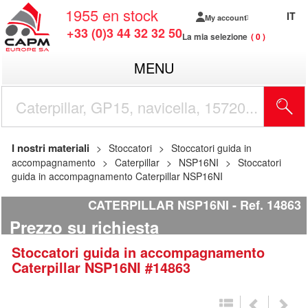
1955
en stock
IT
My account
+33 (0)3 44 32 32 50
La mia selezione
0
MENU
I nostri materiali
Stoccatori
Stoccatori guida in
accompagnamento
Caterpillar
NSP16NI
Stoccatori
guida in accompagnamento Caterpillar NSP16NI
CATERPILLAR NSP16NI
Ref.
14863
Prezzo su richiesta
Stoccatori guida in accompagnamento
Caterpillar
NSP16NI
#14863