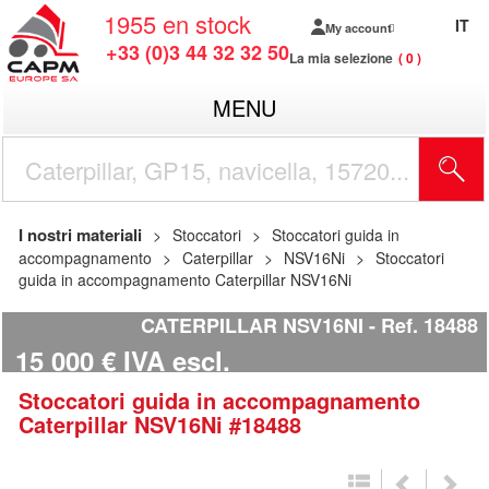
1955
en stock
IT
My account
+33 (0)3 44 32 32 50
La mia selezione
0
MENU
I nostri materiali
Stoccatori
Stoccatori guida in
accompagnamento
Caterpillar
NSV16Ni
Stoccatori
guida in accompagnamento Caterpillar NSV16Ni
CATERPILLAR NSV16NI
Ref.
18488
15 000
€
IVA escl.
Stoccatori guida in accompagnamento
Caterpillar
NSV16Ni
#18488