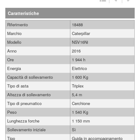
Caratteristiche
Riferimento
18488
Marchio
Caterpillar
Modello
NSV16Ni
Anno
2016
Ore
1 944 h
Energia
Elettrico
Capacità di sollevamento
1 600 Kg
Tipo di asta
Triplex
Altezza di sollevamento
5,4 m
Tipo di pneumatico
Cerchione
Peso
1 540 Kg
Lunghezza forche
1 150 mm
Sollevamento iniziale
Sì
Tipo
Guida in accompagnamento