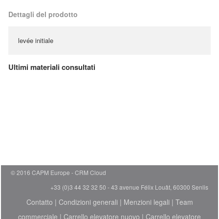
Dettagli del prodotto
levée initiale
Ultimi materiali consultati
© 2016 CAPM Europe
CRM Cloud
+33 (0)3 44 32 32 50 - 43 avenue Félix Louât, 60300 Senlis
Contatto
|
Condizioni generali
|
Menzioni legali
|
Team
commerciale
|
Carrello elevatore nuovo
|
Carrello elevatore