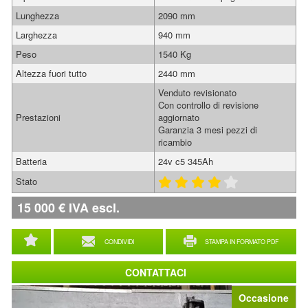
Lunghezza
2090 mm
Larghezza
940 mm
Peso
1540 Kg
Altezza fuori tutto
2440 mm
Venduto revisionato
Con controllo di revisione
Prestazioni
aggiornato
Garanzia 3 mesi pezzi di
ricambio
Batteria
24v c5 345Ah
Stato
15 000
€
IVA escl.
CONDIVIDI
STAMPA IN FORMATO PDF
CONTATTACI
Occasione